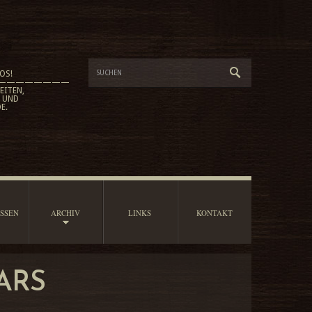
OS!
————————
EITEN,
G UND
E.
SSEN
ARCHIV
LINKS
KONTAKT
ARS